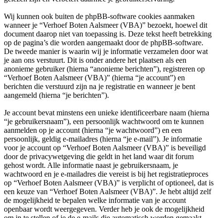
Wij kunnen ook buiten de phpBB-software cookies aanmaken
wanneer je “Verhoef Boten Aalsmeer (VBA)” bezoekt, hoewel dit
document daarop niet van toepassing is. Deze tekst heeft betrekking
op de pagina’s die worden aangemaakt door de phpBB-software.
De tweede manier is waarin wij je informatie verzamelen door wat
je aan ons verstuurt. Dit is onder andere het plaatsen als een
anonieme gebruiker (hierna “anonieme berichten”), registreren op
“Verhoef Boten Aalsmeer (VBA)” (hierna “je account”) en
berichten die verstuurd zijn na je registratie en wanneer je bent
aangemeld (hierna “je berichten”).
Je account bevat minstens een unieke identificeerbare naam (hierna
“je gebruikersnaam”), een persoonlijk wachtwoord om te kunnen
aanmelden op je account (hierna “je wachtwoord”) en een
persoonlijk, geldig e-mailadres (hierna “je e-mail”). Je informatie
voor je account op “Verhoef Boten Aalsmeer (VBA)” is beveiligd
door de privacywetgeving die geldt in het land waar dit forum
gehost wordt. Alle informatie naast je gebruikersnaam, je
wachtwoord en je e-mailadres die vereist is bij het registratieproces
op “Verhoef Boten Aalsmeer (VBA)” is verplicht of optioneel, dat is
een keuze van “Verhoef Boten Aalsmeer (VBA)”. Je hebt altijd zelf
de mogelijkheid te bepalen welke informatie van je account
openbaar wordt weergegeven. Verder heb je ook de mogelijkheid
om in te stellen of je de e-mails die automatisch worden gemaakt