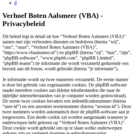
Zoek
Verhoef Boten Aalsmeer (VBA) -
Privacybeleid
Dit beleid legt in detail uit hoe “Verhoef Boten Aalsmeer (VBA)”
samen met zijn verbonden diensten en bedrijven (hierna “wij”,
“ons”, “onze”, “Verhoef Boten Aalsmeer (VBA)”,
“https://www.vbaalsmeer.nl”) en phpBB (hierna “zij”, “hun”, “zijn”,
“phpBB-software”, “www.phpbb.com”, “phpBB Limited”,
“phpBB-teams”) de informatie die wordt verzameld gedurende een
bezoek aan dit forum, wordt gebruikt (hierna “je informatie”).
Je informatie wordt op twee manieren verzameld. De eerste manier
is door het gebruik van zogenaamde cookies. De phpBB-software
maakt meerdere cookies aan (kleine tekstbestanden die naar de
tijdelijke internetbestanden van je computer worden gedownload).
De eerste twee cookies bevatten een indentificatienummer (hierna
“user-id”) en een anoniem sessienummer (hierna “session-id”). Deze
twee nummers worden automatisch door de phpBB-software aan je
toegewezen. Een derde cookie zal worden aangemaakt wanneer je
onderwerpen hebt gelezen op “Verhoef Boten Aalsmeer (VBA)”.
Deze cookie wordt gebruikt om op te slaan welke onderwerpen
gelezen zijn en verbetert daarmee je gebruikerservaring.