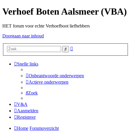
Verhoef Boten Aalsmeer (VBA)
HET forum voor echte Verhoefboot liefhebbers
Doorgaan naar inhoud
Uitgebreid
Zoek
zoeken
Snelle links
Onbeantwoorde onderwerpen
Actieve onderwerpen
Zoek
V&A
Aanmelden
Registreer
Home
Forumoverzicht